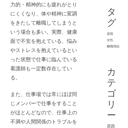
力的・精神的にも疲れがとり
タ
にくくなり、体や精神に変調
グ
をきたして離職してしまうと
いう場合も多い。実際、健康
原因
面で不安を抱えている、悩み
女性
離職理由
やストレスを抱えているとい
った状態で仕事に臨んでいる
看護師も一定数存在してい
カ
る。
テ
ゴ
また、仕事場では常にほぼ同
リ
じメンバーで仕事をすること
がほとんどなので、仕事上の
ー
不満や人間関係のトラブルを
原因