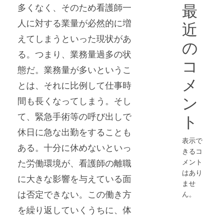
最
多くなく、そのため看護師一
人に対する業量が必然的に増
近
えてしまうといった現状があ
の
る。つまり、業務量過多の状
コ
態だ。業務量が多いというこ
メ
とは、それに比例して仕事時
ン
間も長くなってしまう。そし
て、緊急手術等の呼び出しで
ト
休日に急な出勤をすることも
表示で
ある。十分に休めないといっ
きるコ
メント
た労働環境が、看護師の離職
はあり
に大きな影響を与えている面
ませ
は否定できない。この働き方
ん。
を繰り返していくうちに、体