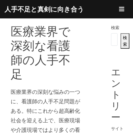
Skip
人手不足と真剣に向き合う
to
content
医療業界で
検索
検
深刻な看護
索
師の人手不
エ
足
ン
医療業界の深刻な悩みの一つ
ト
に、看護師の人手不足問題が
リ
ある。特にこれから超高齢化
ー
社会を迎える上で、医療現場
サイト
や介護現場ではより多くの看