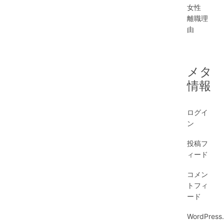
女性
離職理
由
メタ
情報
ログイ
ン
投稿フ
ィード
コメン
トフィ
ード
WordPress.